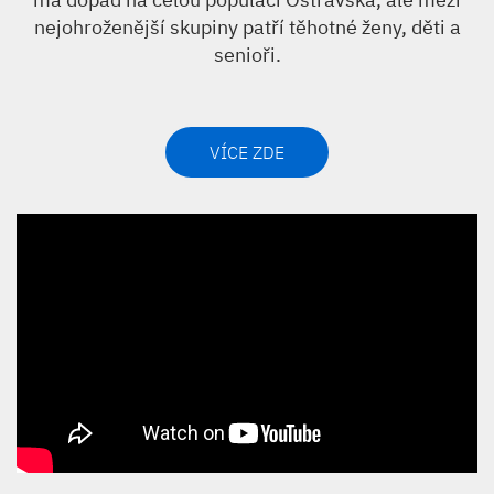
nejohroženější skupiny patří těhotné ženy, děti a
senioři.
VÍCE ZDE