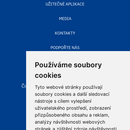
UŽITEČNÉ APLIKACE
MEDIA
KONTAKTY
PODPOŘTE NÁS
STAV OVZDUŠÍ
Používáme soubory
cookies
Čisté nebe, obecně prospěšná společnost
Tyto webové stránky používají
Aleje 524/123
soubory cookies a další sledovací
725 28 Ostrava – Hošťálkovice
nástroje s cílem vylepšení
uživatelského prostředí, zobrazení
přizpůsobeného obsahu a reklam,
e-mail:
info@cistenebe.cz
analýzy návštěvnosti webových
stránek a zjištění zdroje návštěvnosti.