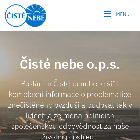
MENU
Čisté nebe o.p.s.
Posláním Čistého nebe
je šířit
komplexní informace
o problematice
znečištěného ovzduší
a budovat tak v
lidech
a zejména politicích
společenskou odpovědnost
za naše
životní prostředí.