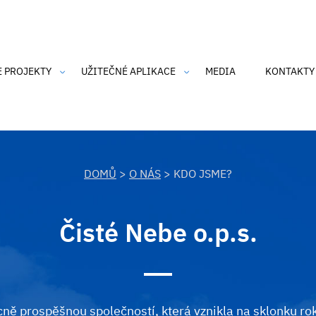
E PROJEKTY
UŽITEČNÉ APLIKACE
MEDIA
KONTAKTY
an Air
CZmoudil
dka Barona Prášila
SmogAlarm
 o čisté nebe
Čistý komín
DOMŮ
>
O NÁS
> KDO JSME?
nk-tank Ostravské nebe
an Air 2
Čisté Nebe o.p.s.
h údajů
IRP's
SmogAlarm
ně prospěšnou společností, která vznikla na sklonku ro