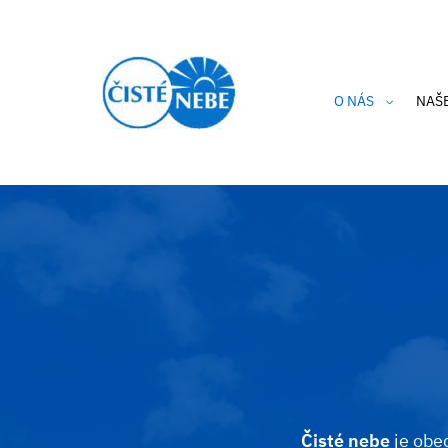
O NÁS
NAŠ
Kdo jsme?
Cle
Aktuality
Hlí
Výroční zpráva
Hra
Etický kodex
Thi
Podporují nás
Cle
Ochrana osobníc
i-A
Privacy Policy 
Čisté nebe
je obec