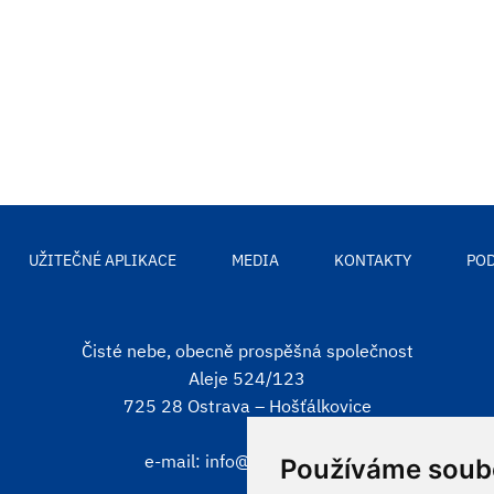
UŽITEČNÉ APLIKACE
MEDIA
KONTAKTY
POD
Čisté nebe, obecně prospěšná společnost
Aleje 524/123
725 28 Ostrava – Hošťálkovice
e-mail:
info@cistenebe.cz
Používáme soub