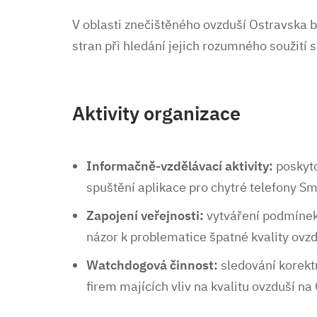
V oblasti znečištěného ovzduší Ostravska 
stran při hledání jejich rozumného soužití s
Aktivity organizace
Informačně-vzdělávací aktivity:
poskyto
spuštění aplikace pro chytré telefony S
Zapojení veřejnosti:
vytváření podmínek
názor k problematice špatné kvality ovzd
Watchdogová činnost:
sledování korektn
firem majících vliv na kvalitu ovzduší na