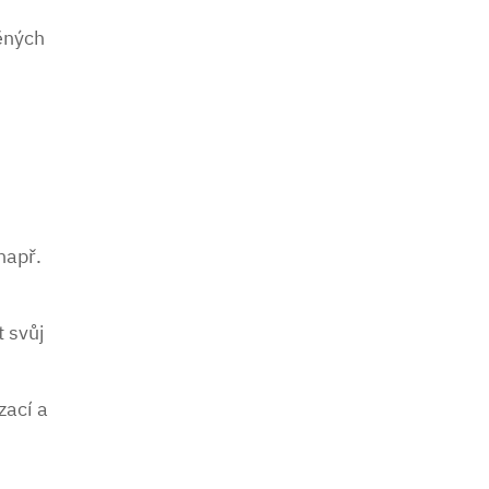
ěných
např.
 svůj
zací a