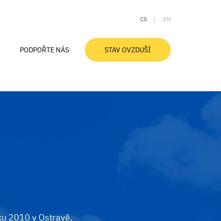
CS
EN
PODPOŘTE NÁS
STAV OVZDUŠÍ
Aktuální stav ovzduší
Ovzduší v Moravskoslezském kraji
Znečištění ovzduší a zdraví
Smogové desatero
Slovníček pojmů
ku 2010 v Ostravě.