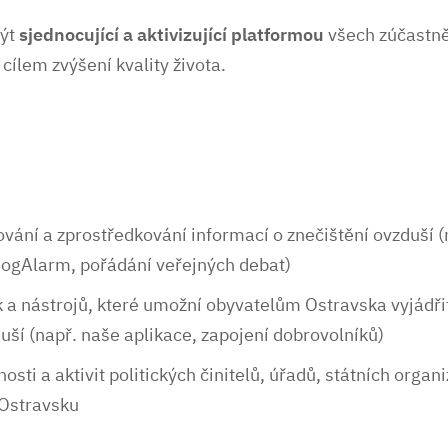
být
sjednocující a aktivizující platformou
všech zúčastn
 cílem zvýšení kvality života.
vání a zprostředkování informací o znečištění ovzduší (
mogAlarm, pořádání veřejných debat)
 a nástrojů, které umožní obyvatelům Ostravska vyjádřit
uší (např. naše aplikace, zapojení dobrovolníků)
osti a aktivit politických činitelů, úřadů, státních organi
 Ostravsku