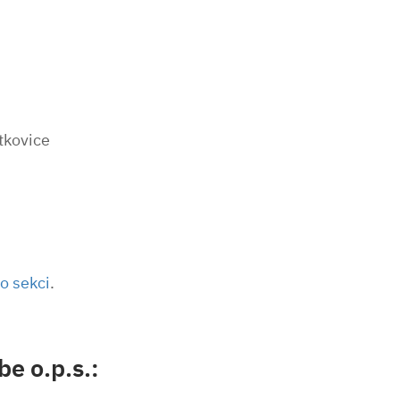
tkovice
to sekci
.
e o.p.s.: