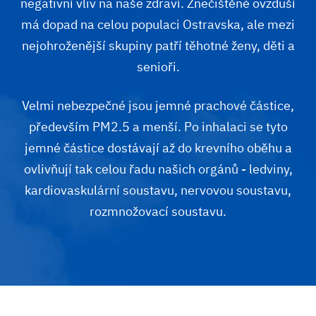
negativní vliv na naše zdraví. Znečištěné ovzduší
má dopad na celou populaci Ostravska, ale mezi
nejohroženější skupiny patří těhotné ženy, děti a
senioři.
Velmi nebezpečné jsou jemné prachové částice,
především PM2.5 a menší. Po inhalaci se tyto
jemné částice dostávají až do krevního oběhu a
ovlivňují tak celou řadu našich orgánů - ledviny,
kardiovaskulární soustavu, nervovou soustavu,
rozmnožovací soustavu.