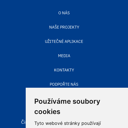
O NÁS
NAŠE PROJEKTY
UŽITEČNÉ APLIKACE
MEDIA
KONTAKTY
PODPOŘTE NÁS
STAV OVZDUŠÍ
Používáme soubory
cookies
Čisté nebe, obecně prospěšná společnost
Tyto webové stránky používají