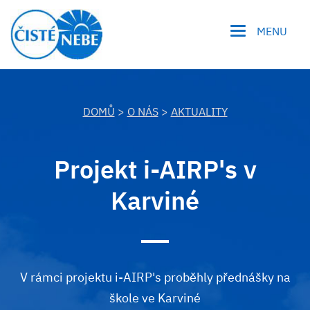
MENU
DOMŮ
>
O NÁS
>
AKTUALITY
Projekt i-AIRP's v
Karviné
V rámci projektu i-AIRP's proběhly přednášky na
škole ve Karviné