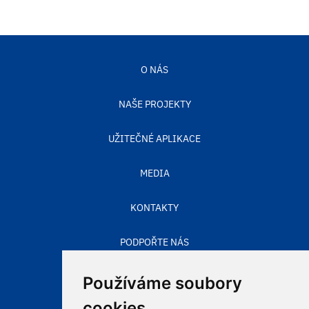
O NÁS
NAŠE PROJEKTY
UŽITEČNÉ APLIKACE
MEDIA
KONTAKTY
PODPOŘTE NÁS
STAV OVZDUŠÍ
Používáme soubory
cookies