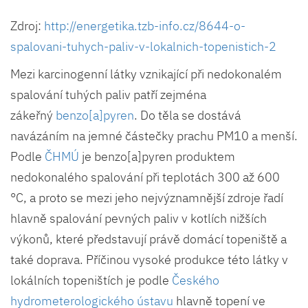
Zdroj:
http://energetika.tzb-info.cz/8644-o-
spalovani-tuhych-paliv-v-lokalnich-topenistich-2
Mezi karcinogenní látky vznikající při nedokonalém
spalování tuhých paliv patří zejména
zákeřný
benzo[a]pyren
. Do těla se dostává
navázáním na jemné částečky prachu PM10 a menší.
Podle
ČHMÚ
je benzo[a]pyren produktem
nedokonalého spalování při teplotách 300 až 600
°C, a proto se mezi jeho nejvýznamnější zdroje řadí
hlavně spalování pevných paliv v kotlích nižších
výkonů, které představují právě domácí topeniště a
také doprava. Příčinou vysoké produkce této látky v
lokálních topeništích je podle
Českého
hydrometerologického ústavu
hlavně topení ve