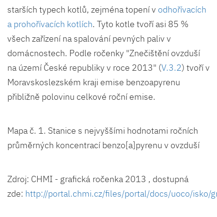
starších typech kotlů, zejména topení v
odhořívacích
a prohořívacích kotlích
. Tyto kotle tvoří asi 85 %
všech zařízení na spalování pevných paliv v
domácnostech. Podle ročenky "Znečištění ovzduší
na území České republiky v roce 2013" (
V.3.2
) tvoří v
Moravskoslezském kraji emise benzoapyrenu
přibližně polovinu celkové roční emise.
Mapa č. 1. Stanice s nejvyššími hodnotami ročních
průměrných koncentrací benzo[a]pyrenu v ovzduší
Zdroj: CHMI - grafická ročenka 2013 , dostupná
zde:
http://portal.chmi.cz/files/portal/docs/uoco/isk