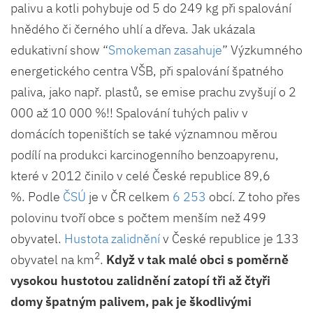
palivu a kotli pohybuje od 5 do 249 kg při spalování
hnědého či černého uhlí a dřeva. Jak ukázala
edukativní show “
Smokeman zasahuje
” Výzkumného
energetického centra VŠB, při spalování špatného
paliva, jako např. plastů, se emise prachu zvyšují o 2
000 až 10 000 %!! Spalování tuhých paliv v
domácích topeništích se také významnou měrou
podílí na produkci karcinogenního benzoapyrenu,
které v 2012 činilo v celé České republice 89,6
%. Podle
ČSÚ
je v ČR celkem
6 253
obcí. Z toho přes
polovinu tvoří obce s počtem menším než 499
obyvatel.
Hustota zalidnění
v České republice je 133
2
obyvatel na km
.
Když v tak malé obci s poměrně
vysokou hustotou zalidnění zatopí tři až čtyři
domy špatným palivem, pak je škodlivými