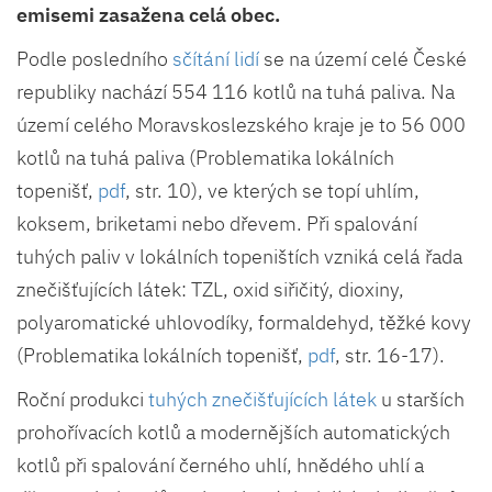
emisemi zasažena celá obec.
Podle posledního
sčítání lidí
se na území celé České
republiky nachází 554 116 kotlů na tuhá paliva. Na
území celého Moravskoslezského kraje je to 56 000
kotlů na tuhá paliva (Problematika lokálních
topenišť,
pdf
, str. 10), ve kterých se topí uhlím,
koksem, briketami nebo dřevem. Při spalování
tuhých paliv v lokálních topeništích vzniká celá řada
znečišťujících látek: TZL, oxid siřičitý, dioxiny,
polyaromatické uhlovodíky, formaldehyd, těžké kovy
(Problematika lokálních topenišť,
pdf
, str. 16-17).
Roční produkci
tuhých znečišťujících látek
u starších
prohořívacích kotlů a modernějších automatických
kotlů při spalování černého uhlí, hnědého uhlí a