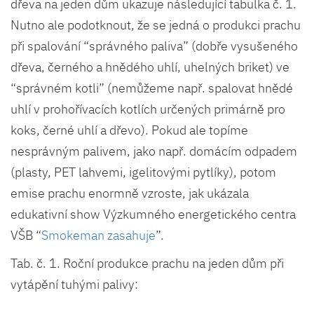
dřeva na jeden dům ukazuje následující tabulka č. 1.
Nutno ale podotknout, že se jedná o produkci prachu
při spalování “správného paliva” (dobře vysušeného
dřeva, černého a hnědého uhlí, uhelných briket) ve
“správném kotli” (nemůžeme např. spalovat hnědé
uhlí v prohořívacích kotlích určených primárně pro
koks, černé uhlí a dřevo). Pokud ale topíme
nesprávným palivem, jako např. domácím odpadem
(plasty, PET lahvemi, igelitovými pytlíky), potom
emise prachu enormně vzroste, jak ukázala
edukativní show Výzkumného energetického centra
VŠB “
Smokeman zasahuje
”.
Tab. č. 1. Roční produkce prachu na jeden dům při
vytápění tuhými palivy: