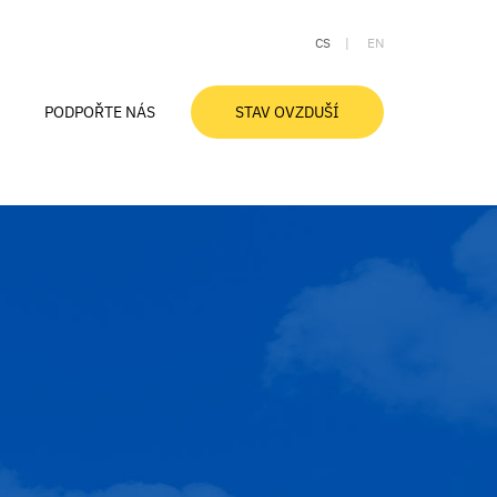
CS
EN
PODPOŘTE NÁS
STAV OVZDUŠÍ
Aktuální stav ovzduší
Ovzduší v Moravskoslezském kraji
Znečištění ovzduší a zdraví
Smogové desatero
Slovníček pojmů