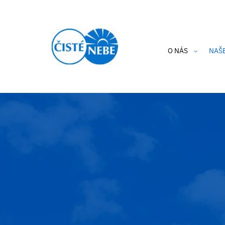
O NÁS
NAŠ
Kdo jsme?
Cle
Aktuality
Hlí
Výroční zpráva
Hra
Etický kodex
Thi
Podporují nás
Cle
Ochrana osobníc
i-A
Privacy Policy 