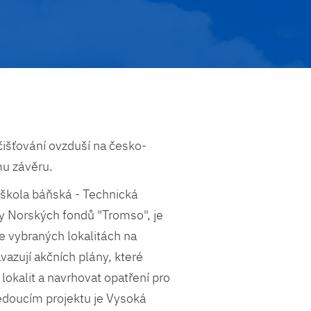
ečišťování ovzduší na česko-
mu závěru.
á škola báňská - Technická
vy Norských fondů "Tromso", je
ve vybraných lokalitách na
vazují akčních plány, které
lokalit a navrhovat opatření pro
Vedoucím projektu je Vysoká