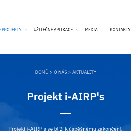
E PROJEKTY
UŽITEČNÉ APLIKACE
MEDIA
KONTAKTY
an Air
CZmoudil
dka Barona Prášila
SmogAlarm
 o čisté nebe
Čistý komín
DOMŮ
>
O NÁS
>
AKTUALITY
nk-tank Ostravské nebe
an Air 2
Projekt i-AIRP's
h údajů
IRP's
SmogAlarm
Projekt i-AIRP's se blíží k úspěšnému zakončení.