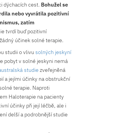
i dýchacích cest.
Bohužel se
rdila nebo vyvrátila pozitivní
anismus, zatím
 tvrdí buď pozitivní
žádný účinek solné terapie.
 studii o vlivu
solných jeskyní
 že pobyt v solné jeskyni nemá
australská studie
zveřejněná
í a jejími účinky na obstrukční
olné terapie. Naproti
ivem Haloterapie na pacienty
vní účinky při její léčbě, ale i
dení delší a podrobnější studie