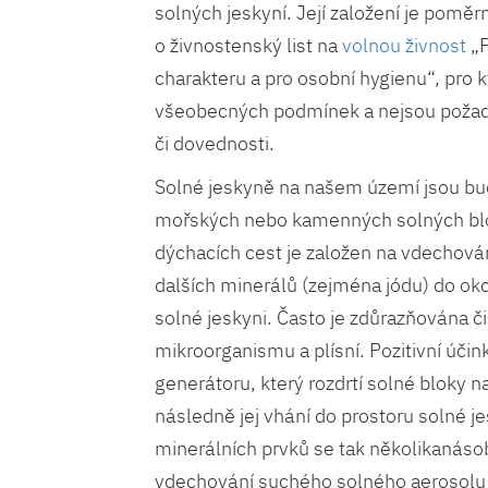
solných jeskyní. Její založení je poměr
o živnostenský list na
volnou živnost
„P
charakteru a pro osobní hygienu“, pro k
všeobecných podmínek a nejsou požad
či dovednosti.
Solné jeskyně na našem území jsou bu
mořských nebo kamenných solných blo
dýchacích cest je založen na vdechován
dalších minerálů (zejména jódu) do oko
solné jeskyni. Často je zdůrazňována č
mikroorganismu a plísní. Pozitivní účin
generátoru, který rozdrtí solné bloky 
následně jej vhání do prostoru solné j
minerálních prvků se tak několikanáso
vdechování suchého solného aerosolu s