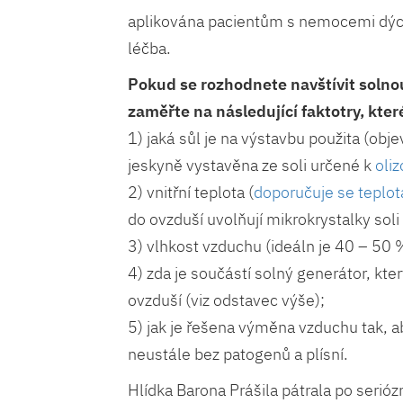
aplikována pacientům s nemocemi dýc
léčba.
Pokud se rozhodnete navštívit solnou 
zaměřte na následující faktotry, které 
1) jaká sůl je na výstavbu použita (obje
jeskyně vystavěna ze soli určené k
oli
2) vnitřní teplota (
doporučuje se teplot
do ovzduší uvolňují mikrokrystalky soli
3) vlhkost vzduchu (ideáln je 40 – 50 
4) zda je součástí solný generátor, kter
ovzduší (viz odstavec výše);
5) jak je řešena výměna vzduchu tak, a
neustále bez patogenů a plísní.
Hlídka Barona Prášila pátrala po serió