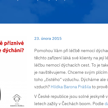
23. února 2015
Pomohou Vám při léčbě nemocí dýchac
těchto zařízení láká své klienty na její
léčbu nemocí dýchacích cest. To je tak
je navštěvujeme. Chceme svým plícím d
toho „čistého“ vzduchu. Dýcháme ale o
vzduch?
Hlídka Barona Prášila
to prověř
V České republice jsou solné jeskyně v
letech zažily v Čechách boom. Podle
d