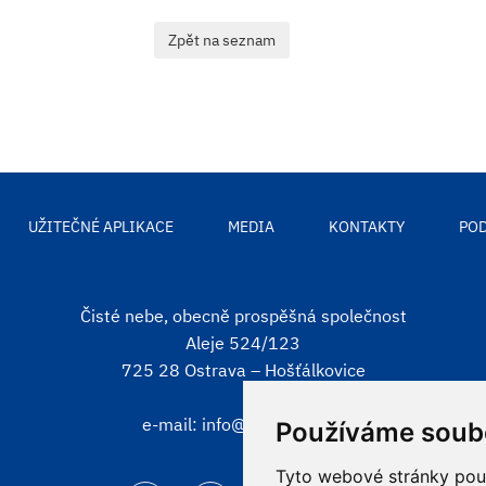
UŽITEČNÉ APLIKACE
MEDIA
KONTAKTY
POD
Čisté nebe, obecně prospěšná společnost
Aleje 524/123
725 28 Ostrava – Hošťálkovice
e-mail:
info@cistenebe.cz
Používáme soub
Tyto webové stránky použí