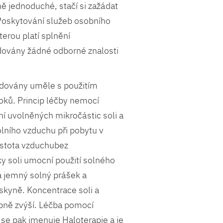
ně jednoduché, stačí si zažádat
oskytování služeb osobního
terou platí splnění
ovány žádné odborné znalosti
dovány uměle s použitím
ků. Princip léčby nemocí
í uvolněných mikročástic soli a
lního vzduchu při pobytu v
istota vzduchubez
ky soli umocní použití solného
na jemný solný prášek a
eskyně. Koncentrace soli a
bně zvýší. Léčba pomocí
e pak jmenuje Haloterapie a je