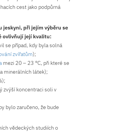
hacích cest jako podpůrná
jeskyni, při jejím výběru se
ovlivňují její kvalitu:
vil se případ, kdy byla solná
zování zvířatům
);
a
mezi 20 – 23 °C, při které se
 a minerálních látek);
%);
ý zvýší koncentraci soli v
by bylo zaručeno, že bude
zních vědeckých studiích o