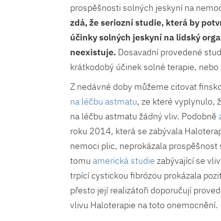
prospěšnosti solných jeskyní na nemoc
zdá, že seriozní studie, která by potv
účinky solných jeskyní na lidský org
neexistuje.
Dosavadní provedené studie
krátkodobý účinek solné terapie, nebo 
Z nedávné doby můžeme citovat finskou
na léčbu astmatu
, ze které vyplynulo,
na léčbu astmatu žádný vliv. Podobně
roku 2014, která se zabývala Haloterapi
nemoci plic, neprokázala prospěšnost s
tomu
americká studie
zabývající se vl
trpící cystickou fibrózou prokázala poziti
přesto její realizátoři doporučují prove
vlivu Haloterapie na toto onemocnění.