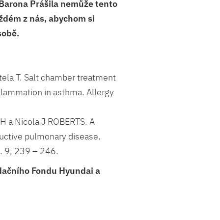
 Barona Prášila nemůže tento
aždém z nás, abychom si
sobě.
tela T. Salt chamber treatment
inflammation in asthma. Allergy
 a Nicola J ROBERTS. A
ructive pulmonary disease.
. 9, 239 – 246.
adačního Fondu Hyundai a