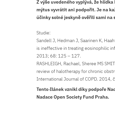
Z výše uvedeného vyplývá, že hlídka
mýtus vyvrátit ani podpořit. Je na k
účinky solné jeskyně ověřili sami na 
Studie:
Sandell J, Hedman J, Saarinen K, Haah
is ineffective in treating eosinophilic 
2013; 68: 125 – 127.
RASHLEIGH, Rachael, Sheree MS SMITH
review of halotherapy for chronic obst
International Journal of COPD. 2014, č
Tento článek vznikl díky podpoře N
Nadace Open Society Fund Praha.