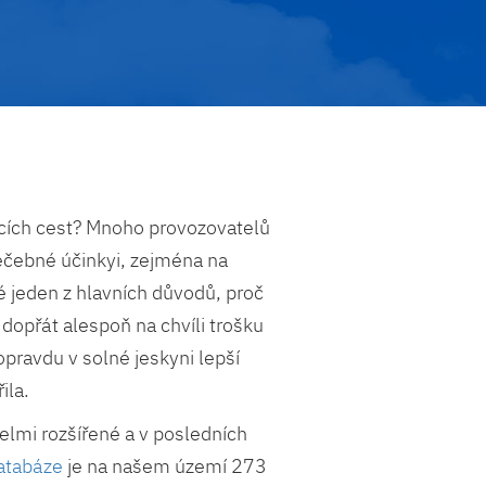
ích cest? Mnoho provozovatelů
 léčebné účinkyi, zejména na
é jeden z hlavních důvodů, proč
opřát alespoň na chvíli trošku
pravdu v solné jeskyni lepší
ila.
elmi rozšířené a v posledních
atabáze
je na našem území 273