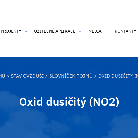
 PROJEKTY
UŽITEČNÉ APLIKACE
MEDIA
KONTAKTY
an Air
CZmoudil
dka Barona Prášila
SmogAlarm
 o čisté nebe
Čistý komín
MŮ
>
STAV OVZDUŠÍ
>
SLOVNÍČEK POJMŮ
> OXID DUSIČITÝ (
nk-tank Ostravské nebe
n Air 2
Oxid dusičitý (NO2)
h údajů
IRP's
SmogAlarm