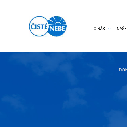
O NÁS
NAŠE
Kdo jsme?
Cle
Aktuality
Hlí
Výroční zpráva
Hra
DO
Etický kodex
Thi
Podporují nás
Clea
Ochrana osobníc
i-A
Privacy Policy 