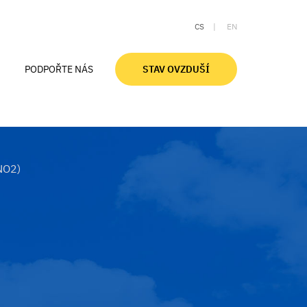
CS
EN
PODPOŘTE NÁS
STAV OVZDUŠÍ
Aktuální stav ovzduší
Ovzduší v Moravskoslezském kraji
Znečištění ovzduší a zdraví
NO2)
Smogové desatero
Slovníček pojmů