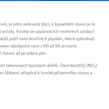
ní, prudce jedovatý plyn, v kapalném stavu je to
krystaly. Vzniká ve spalovacích motorech oxidací
uší patří oxid dusičitý k plynům, které způsobují
lenem dýchacích cest z 80 až 90 procent.
h forem až po edém plic.
ástí takzvaných kyselých dešťů. Oxid dusičitý (NO
)
2
i látkami přispívá k tvorbě přízemního ozonu a