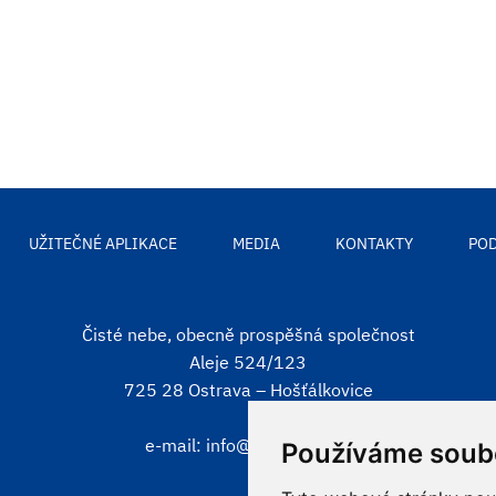
UŽITEČNÉ APLIKACE
MEDIA
KONTAKTY
POD
Čisté nebe, obecně prospěšná společnost
Aleje 524/123
725 28 Ostrava – Hošťálkovice
e-mail:
info@cistenebe.cz
Používáme soub