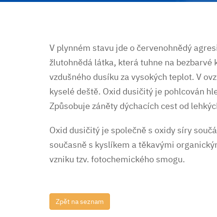
V plynném stavu jde o červenohnědý agresiv
žlutohnědá látka, která tuhne na bezbarvé 
vzdušného dusíku za vysokých teplot. V ovzd
kyselé deště. Oxid dusičitý je pohlcován h
Způsobuje záněty dýchacích cest od lehkýc
Oxid dusičitý je společně s oxidy síry souč
současně s kyslíkem a těkavými organickým
vzniku tzv. fotochemického smogu.