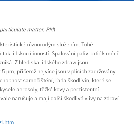
particulate matter, PM
)
kteristické různorodým složením. Tuhé
í tak lidskou činností. Spalování paliv patří k méně
iká. Z hlediska lidského zdraví jsou
 5 µm, přičemž nejvíce jsou v plicích zadržovány
schopnost samočištění, řada škodlivin, které se
(kyselé aerosoly, těžké kovy a perzistentní
rvale narušuje a mají další škodlivé vlivy na zdraví
zl.htm