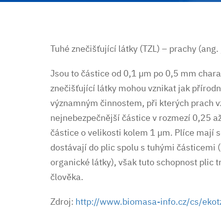
Tuhé znečišťující látky (TZL) – prachy (ang.
Jsou to částice od 0,1 µm po 0,5 mm chara
znečišťující látky mohou vznikat jak přírodn
významným činnostem, při kterých prach vzn
nejnebezpečnější částice v rozmezí 0,25 až
částice o velikosti kolem 1 µm. Plíce mají 
dostávají do plic spolu s tuhými částicemi 
organické látky), však tuto schopnost plic t
člověka.
Zdroj:
http://www.biomasa-info.cz/cs/ekot