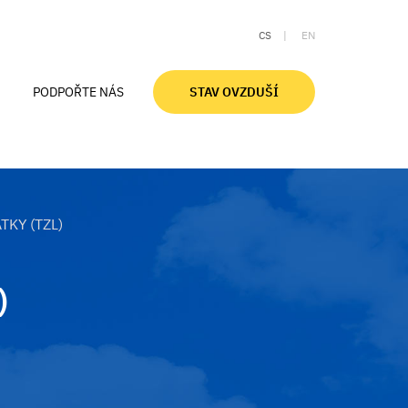
CS
EN
PODPOŘTE NÁS
STAV OVZDUŠÍ
Aktuální stav ovzduší
Ovzduší v Moravskoslezském kraji
Znečištění ovzduší a zdraví
TKY (TZL)
Smogové desatero
Slovníček pojmů
)