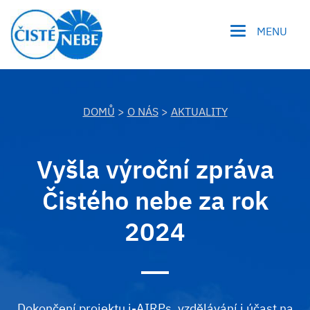
MENU
DOMŮ
>
O NÁS
>
AKTUALITY
Vyšla výroční zpráva
Čistého nebe za rok
2024
Dokončení projektu i-AIRPs, vzdělávání i účast na