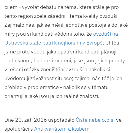
cílem - vyvolat debatu na téma, které stále je pro
tento region zcela zásadní - téma kvality ovzduší.
Zajímalo nás, jak se mění jednotlivé postoje a do jaké
míry jsou si kandidáti vědomi toho, že
ovzduší na
Ostravsku stále patří k nejhorším v Evropě
. Chtěli
jsme proto vědět, jaká opatření kandidáti plánují
podniknout, budou-li zvoleni, jaké jsou jejich priority
v řešení otázky znečištění ovzduší a nakolik si
uvědomují závažnost situace; zajímal nás též jejich
přehled v problematice - nakolik se v tématu
orientují a jaké jsou jejich reálné znalosti.
Dne 20. září 2016 uspořádalo
Čisté nebe o.p.s.
ve
spolupráci s
Antikvariátem a klubem