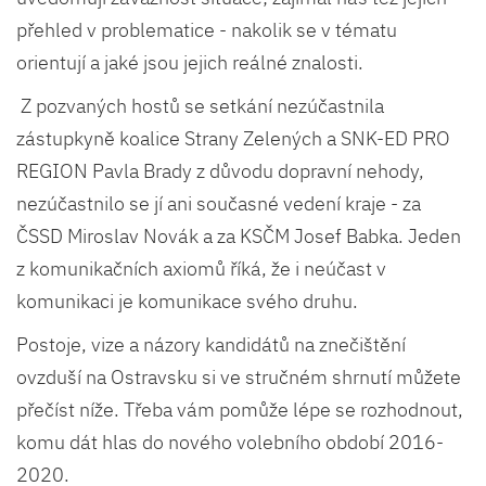
přehled v problematice - nakolik se v tématu
orientují a jaké jsou jejich reálné znalosti.
Z pozvaných hostů se setkání nezúčastnila
zástupkyně koalice Strany Zelených a SNK-ED PRO
REGION Pavla Brady z důvodu dopravní nehody,
nezúčastnilo se jí ani současné vedení kraje - za
ČSSD Miroslav Novák a za KSČM Josef Babka. Jeden
z komunikačních axiomů říká, že i neúčast v
komunikaci je komunikace svého druhu.
Postoje, vize a názory kandidátů na znečištění
ovzduší na Ostravsku si ve stručném shrnutí můžete
přečíst níže. Třeba vám pomůže lépe se rozhodnout,
komu dát hlas do nového volebního období 2016-
2020.