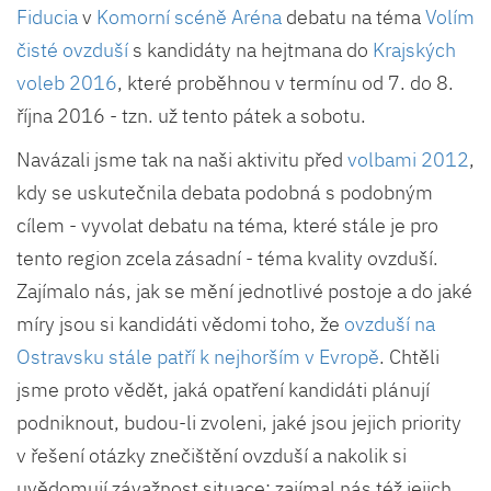
Fiducia
v
Komorní scéně Aréna
debatu na téma
Volím
čisté ovzduší
s kandidáty na hejtmana do
Krajských
voleb 2016
, které proběhnou v termínu od 7. do 8.
října 2016 - tzn. už tento pátek a sobotu.
Navázali jsme tak na naši aktivitu před
volbami 2012
,
kdy se uskutečnila debata podobná s podobným
cílem - vyvolat debatu na téma, které stále je pro
tento region zcela zásadní - téma kvality ovzduší.
Zajímalo nás, jak se mění jednotlivé postoje a do jaké
míry jsou si kandidáti vědomi toho, že
ovzduší na
Ostravsku stále patří k nejhorším v Evropě
. Chtěli
jsme proto vědět, jaká opatření kandidáti plánují
podniknout, budou-li zvoleni, jaké jsou jejich priority
v řešení otázky znečištění ovzduší a nakolik si
uvědomují závažnost situace; zajímal nás též jejich