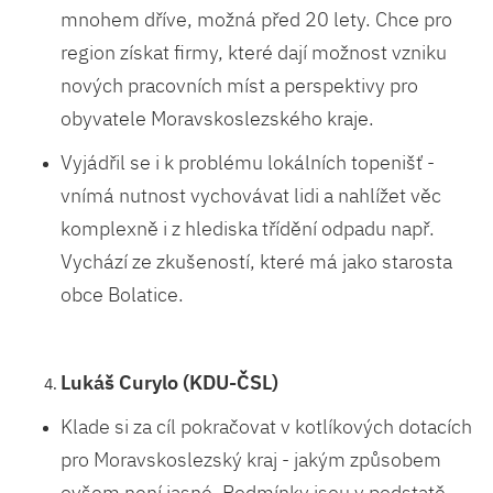
mnohem dříve, možná před 20 lety. Chce pro
region získat firmy, které dají možnost vzniku
nových pracovních míst a perspektivy pro
obyvatele Moravskoslezského kraje.
Vyjádřil se i k problému lokálních topenišť -
vnímá nutnost vychovávat lidi a nahlížet věc
komplexně i z hlediska třídění odpadu např.
Vychází ze zkušeností, které má jako starosta
obce Bolatice.
Lukáš Curylo (KDU-ČSL)
Klade si za cíl pokračovat v kotlíkových dotacích
pro Moravskoslezský kraj - jakým způsobem
ovšem není jasné. Podmínky jsou v podstatě