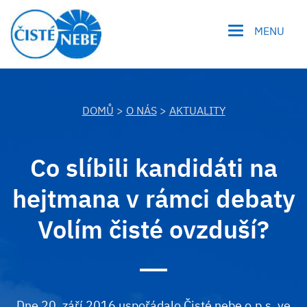
MENU
DOMŮ
>
O NÁS
>
AKTUALITY
Co slíbili kandidáti na
hejtmana v rámci debaty
Volím čisté ovzduší?
Dne 20. září 2016 uspořádalo Čisté nebe o.p.s. ve