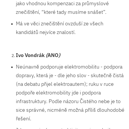
jako vhodnou kompenzaci za průmyslové
znečištění, “které tady musíme snášet”.
Má ve věci znečištění ovzduší ze všech
kandidátů nejvíce znalostí.
Ivo Vondrák
(
ANO
)
Neúnavně podporuje elektromobilitu - podpora
dopravy, která je - dle jeho slov - skutečně čistá
(na debatu přijel elektroautem); ruku v ruce
podpoře elektromobility jde i podpora
infrastruktury. Podle názoru Čistého nebe je to
sice správné, nicméně možná příliš dlouhodobé
řešení.