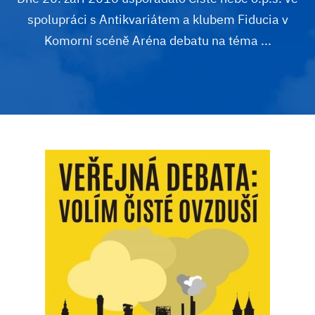
spolupráci s Antikvariátem a klubem Fiducia v
Komorní scéně Aréna debatu na téma ...