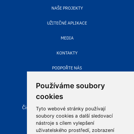
NAŠE PROJEKTY
UŽITEČNÉ APLIKACE
MEDIA
KONTAKTY
PODPOŘTE NÁS
STAV OVZDUŠÍ
Používáme soubory
cookies
Čisté nebe, obecně prospěšná společnost
Tyto webové stránky používají
Aleje 524/123
soubory cookies a další sledovací
725 28 Ostrava – Hošťálkovice
nástroje s cílem vylepšení
uživatelského prostředí, zobrazení