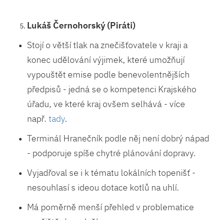
Lukáš Černohorský (Piráti)
Stojí o větší tlak na znečišťovatele v kraji a
konec udělování výjimek, které umožňují
vypouštět emise podle benevolentnějších
předpisů - jedná se o kompetenci Krajského
úřadu, ve které kraj ovšem selhává - více
např.
tady
.
Terminál Hranečník podle něj není dobrý nápad
- podporuje spíše chytré plánování dopravy.
Vyjadřoval se i k tématu lokálních topenišť -
nesouhlasí s ideou dotace kotlů na uhlí.
Má poměrně menší přehled v problematice