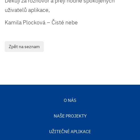
Děkuji za rozhovor a přeji hodně spokojených
uživatelů aplikace,
Kamila Plocková – Čisté nebe
O NÁS
NAŠE PROJEKTY
UŽITEČNÉ APLIKACE