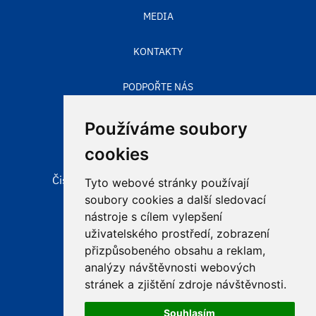
MEDIA
KONTAKTY
PODPOŘTE NÁS
STAV OVZDUŠÍ
Používáme soubory
cookies
Čisté nebe, obecně prospěšná společnost
Tyto webové stránky používají
Aleje 524/123
soubory cookies a další sledovací
725 28 Ostrava – Hošťálkovice
nástroje s cílem vylepšení
uživatelského prostředí, zobrazení
přizpůsobeného obsahu a reklam,
e-mail:
info@cistenebe.cz
analýzy návštěvnosti webových
stránek a zjištění zdroje návštěvnosti.
Souhlasím