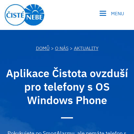
MENU
DOMŮ
>
O NÁS
>
AKTUALITY
Aplikace Čistota ovzduší
pro telefony s OS
Windows Phone
Pokukujete po SmogAlarmu, ale nemáte telefon s