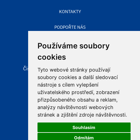
KONTAKTY
PODPOŘTE NÁS
STAV OVZDUŠÍ
Používáme soubory
cookies
Čisté nebe, obecně prospěšná společnost
Tyto webové stránky používají
Aleje 524/123
soubory cookies a další sledovací
725 28 Ostrava – Hošťálkovice
nástroje s cílem vylepšení
uživatelského prostředí, zobrazení
přizpůsobeného obsahu a reklam,
e-mail:
info@cistenebe.cz
analýzy návštěvnosti webových
stránek a zjištění zdroje návštěvnosti.
Souhlasím
Odmítám