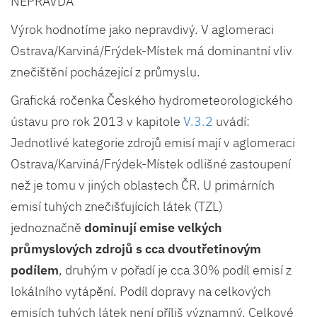
NEPRAVDA
Výrok hodnotíme jako nepravdivý. V aglomeraci
Ostrava/Karviná/Frýdek-Místek má dominantní vliv
znečištění pocházející z průmyslu.
Grafická ročenka Českého hydrometeorologického
ústavu pro rok 2013 v kapitole
V.3.2
uvádí:
Jednotlivé kategorie zdrojů emisí mají v aglomeraci
Ostrava/Karviná/Frýdek-Místek odlišné zastoupení
než je tomu v jiných oblastech ČR. U primárních
emisí tuhých znečišťujících látek (TZL)
jednoznačně
dominují emise velkých
průmyslových zdrojů s cca dvoutřetinovým
podílem
, druhým v pořadí je cca 30% podíl emisí z
lokálního vytápění. Podíl dopravy na celkových
emisích tuhých látek není příliš významný. Celkové