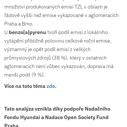
množství produkovaných emisí TZL v oblasti je
řádově vyšší než emise vykazované v aglomeracích
Praha a Brno.
U
benzo[a]pyrenu
tvoří podíl emisí z lokálního
vytápění přibližně polovinu celkové roční emise,
významný je opět podíl emisí z velkých
průmyslových zdrojů (38 %), který v ostatních
aglomeracích není vůbec vykazován, doprava má
menší podíl (9 %).
Více na toto téma
zde
.
Tato analýza vznikla díky podpoře Nadačního
Fondu Hyundai a Nadace Open Society Fund
Praha.